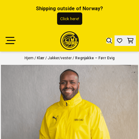
Hopp til innhold
Shipping outside of Norway?
Click here!
Hjem
/
Klær
/
Jakker/vester
/
Regnjakke – Førr Evig