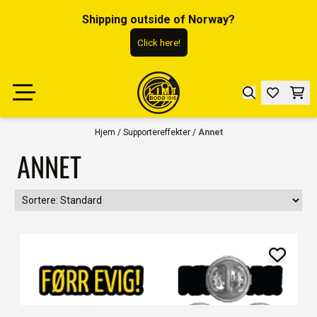
Hopp til innhold
Shipping outside of Norway?
Click here!
Hjem
/
Supportereffekter
/
Annet
ANNET