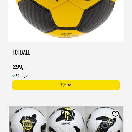
FOTBALL
299,-
På lager
Kjøp