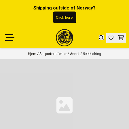
Hopp til innhold
Shipping outside of Norway?
Click here!
Hjem
/
Supportereffekter
/
Annet
/
Nøkkelring