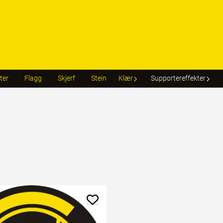
ter
Flagg
Skjerf
Stein
Klær
Supportereffekter