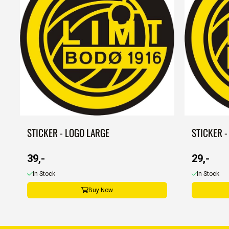
STICKER - LOGO LARGE
STICKER -
39,-
29,-
In Stock
In Stock
Buy Now