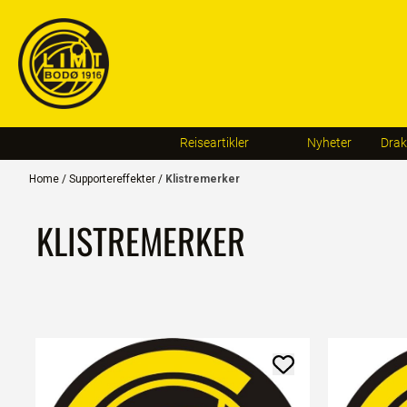
Skip to content
Reiseartikler
Nyheter
Drak
Home
/
Supportereffekter
/
Klistremerker
KLISTREMERKER